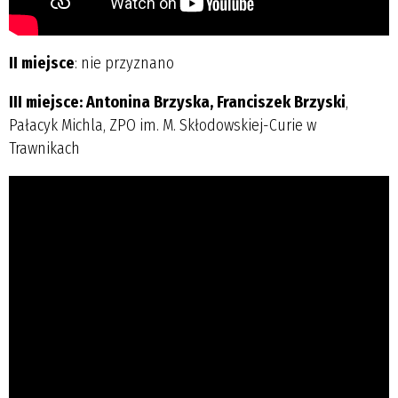
II miejsce
: nie przyznano
III miejsce: Antonina Brzyska, Franciszek Brzyski
,
Pałacyk Michla, ZPO im. M. Skłodowskiej-Curie w
Trawnikach