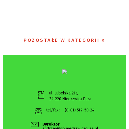
POZOSTAŁE W KATEGORII
ul. Lubelska 21a,
24-220 Niedrzwica Duża
tel/fax.:
(0-81) 517-50-24
Dyrektor
andrzej@sp.niedrzwicaduza.pl