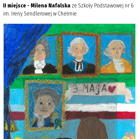
II miejsce - Milena Nafalska
ze Szkoły Podstawowej nr 6
im. Ireny Sendlerowej w Chełmie