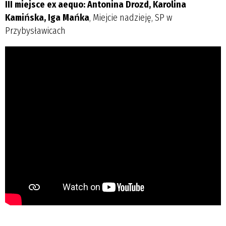
III miejsce ex aequo: Antonina Drozd, Karolina
Kamińska, Iga Mańka
, Miejcie nadzieję, SP w
Przybysławicach