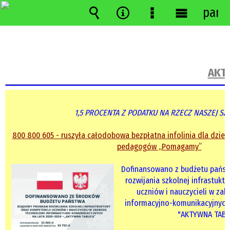
pane
Wyszukiwarka
Narzędzia
Menu
Menu
szczegółowe
główne
AKTU
1,5 PROCENTA Z PODATKU NA RZECZ NASZEJ SZ
800 800 605 - ruszyła całodobowa bezpłatna infolinia dla dzieci
pedagogów „Pomagamy”
Dofinansowano z budżetu państ
rozwijania szkolnej infrastukt
uczniów i nauczycieli w zak
informacyjno-komunikacyjnych 
"AKTYWNA TABL