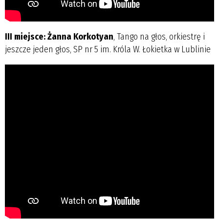
III miejsce: Żanna Korkotyan
, Tango na głos, orkiestrę i
jeszcze jeden głos, SP nr 5 im. Króla W. Łokietka w Lublinie